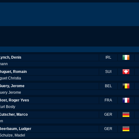
Lynch, Denis
IRL
umann
Duguet, Romain
SUI
guet Christia
Guery, Jerome
BEL
Guery Jerome
Bost, Roger Yves
FRA
Eurl Bosty
Kutscher, Marco
GER
ten
Beerbaum, Ludger
GER
-Schulze, Madel