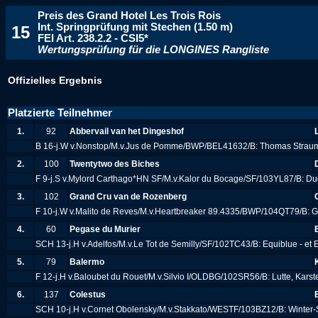
Preis des Grand Hotel Les Trois Rois
Int. Springprüfung mit Stechen (1.50 m)
15
FEI Art. 238.2.2 - CSI5*
Wertungsprüfung für die LONGINES Rangliste
Offizielles Ergebnis
Platzierte Teilnehmer
1.
92
Abbervail van het Dingeshof
B 16-j.W v.Nonstop/M.v.Jus de Pomme/BWP/BEL41632/B: Thomas Stra
2.
100
Twentytwo des Biches
F 9-j.S v.Mylord Carthago*HN SF/M.v.Kalor du Bocage/SF/103YL87/B: Du
3.
102
Grand Cru van de Rozenberg
F 10-j.W v.Malito de Reves/M.v.Heartbreaker 89.4335/BWP/104QT79/B: 
4.
60
Pegase du Murier
SCH 13-j.H v.Adelfos/M.v.Le Tot de Semilly/SF/102TC43/B: Equiblue - et 
5.
79
Balermo
F 12-j.H v.Baloubet du Rouet/M.v.Silvio I/OLDBG/102SR56/B: Lutte, Kars
6.
137
Colestus
SCH 10-j.H v.Cornet Obolensky/M.v.Stakkato/WESTF/103BZ12/B: Winter