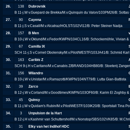
26.
138
Dubrovnik
B 11-j.W v.Guepard de Brekka/M.v.Quinquin du Valon/103PM26/B: Sottas 
27.
90
Cayena
B 11-j.S v.Casall/M.v.Alcatraz/HOLST/102VI12/B: Peter Steiner Nadja
28.
157
B Men
B 10-j.W v.Oklund/M.v.Fedor/KWPN/104CL16/B: Schockemöhle, Vivian &
29.
67
Camilla IX
SCH 11-j.S v.Cornet Obolensky/M.v.Pilot/WESTF/103JA41/B: Schmid Kar
30.
163
Caribis Z
SCH 9-j.H v.Caritano/M.v.Canabis Z/BRAND/104HB80/B: Stoeterij Zange
31.
156
Wilandro
B 10-j.W v.Unistar/M.v.Ramazotti/KWPN/104NT79/B: Lutta Gian-Battista
32.
39
Zarco
B 12-j.W v.Corland/M.v.Goodtimes/KWPN/103OF60/B: Karim El Zoghby 
33.
45
Quinsy
B 11-j.W v.Quidam's Rubin/M.v.Pilot/WESTF/103IK20/B: Sportstall Tina Po
34.
3
Unpulsion de la Hart
B 12-j.H v.Kashmir van Schuttershof/M.v.Nonstop/SBS/102VK85/B: M.Chri
35.
31
Elky van het Indihof HDC