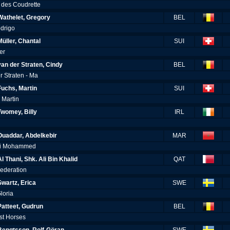
 des Coudrette
Wathelet, Gregory
BEL
odrigo
Müller, Chantal
SUI
ter
van der Straten, Cindy
BEL
r Straten - Ma
Fuchs, Martin
SUI
 Martin
Twomey, Billy
IRL
Ouaddar, Abdelkebir
MAR
 Roi Mohammed
Al Thani, Shk. Ali Bin Khalid
QAT
Federation
Swartz, Erica
SWE
loria
Patteet, Gudrun
BEL
ast Horses