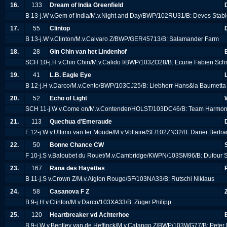
16.
133
Dream of India Greenfield
B 13-j.W v.Gem of India/M.v.Night and Day/BWP/102RU31/B: Devos Stab
17.
55
Clintop
B 13-j.W v.Clinton/M.v.Calvaro Z/BWP/GER45713/B: Salamander Farm
18.
28
Gin Chin van het Lindenhof
SCH 10-j.H v.Chin Chin/M.v.Calido I/BWP/103ZO28/B: Ecurie Fabien Schr
19.
41
L.B. Eagle Eye
B 12-j.H v.Darco/M.v.Cento/BWP/103CJ25/B: Liebherr Hans&la Baumett
20.
52
Echo of Light
SCH 11-j.W v.Come on/M.v.Contender/HOLST/103DC46/B: Team Harmo
21.
113
Quechua d'Emeraude
F 12-j.W v.Ultimo van ter Moude/M.v.Voltaire/SF/102ZN32/B: Darier Bertr
22.
50
Bonne Chance CW
F 10-j.S v.Baloubet du Rouet/M.v.Cambridge/KWPN/103SM96/B: Dufour 
23.
167
Rana des Hayettes
B 11-j.S v.Crown Z/M.v.Aiglon Rouge/SF/103NA33/B: Rutschi Niklaus
24.
58
Casanova F Z
B 9-j.H v.Clinton/M.v.Darco/103XA33/B: Züger Philipp
25.
120
Heartbreaker vd Achterhoe
B 9-j.W v.Bentley van de Heffinck/M.v.Catango Z/BWP/103WG77/B: Pete