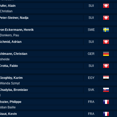
Jufer, Alain
SUI
Christian
Peter-Steiner, Nadja
SUI
von Eckermann, Henrik
SWE
 Donkers, Pau
Schmid, Adrian
SUI
l
Ahlmann, Christian
GER
rsheide
Crotta, Fabio
SUI
Elzoghby, Karim
EGY
& Wanda Szmyt
Chudyba, Bronislav
SVK
l
Rozier, Philippe
FRA
stian Baille
Staut, Kevin
FRA