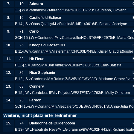
7.
10
Admara
11-j.W v.Padinus/M.v.Murano/KWPN/103CB96/B: Gaudiano, Giovanni
8.
16
Castlefield Eclipse
B 14-j.S v.Obos Quality/M.v.Furisto/ISH/IRL40616/B: Fasana Jocelyne
9.
71
Carlo
SCH 15-j.W v.Contender/M.v.Cascavelle/HOLST/GER42975/B: Marta Ort
10.
26
Kheops du Roset CH
B 11-j.W v.Kannan/M.v.Mistersman/CH/103DX49/B: Gisler Claudia&gisler
11.
83
Hh Fleur
F 11-j.S v.Darco/M.v.Bon Ami/BWP/103NY37/B: Lutta Gian-Battista
12.
86
Nice Stephanie
B 12-j.S v.Cardento/M.v.Ralme Z/SWB/102WN98/B: Madame Geneviève 
13.
63
Connery
B 15-j.W v.Cordobes II/M.v.Polydor/WESTF/ITA41763/B: Molly Ohrstrom
14.
23
Fardon
SCH 15-j.W v.Corland/M.v.Mezcalero/CDESP/SUI40961/B: Anna-Julia Ko
Weitere, nicht platzierte Teilnehmer
15.
74
Dieudonne de Guldenboom
B 13-j.W v.Nabab de Reve/M.v.Gibramino/BWP/102PH42/B: Richard Isabe