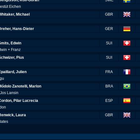
Bengtsson, Rolf-Göran
SWE
Gestüt Eichen
Whitaker, Michael
GBR
d
Dreher, Hans-Dieter
GER
Smits, Edwin
SUI
dwin + Franz
Schwizer, Pius
SUI
Epaillard, Julien
FRA
igu
Módolo Zanotelli, Marlon
BRA
 Jos Lansin
Cordon, Pilar Lucrecia
ESP
rdon
Renwick, Laura
GBR
Bates