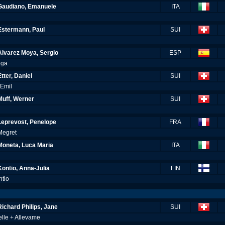
Gaudiano, Emanuele
ITA
Estermann, Paul
SUI
Alvarez Moya, Sergio
ESP
ega
Etter, Daniel
SUI
 Emil
Muff, Werner
SUI
Leprevost, Penelope
FRA
Megret
Moneta, Luca Maria
ITA
Kontio, Anna-Julia
FIN
ntio
Richard Philips, Jane
SUI
lle + Allevame