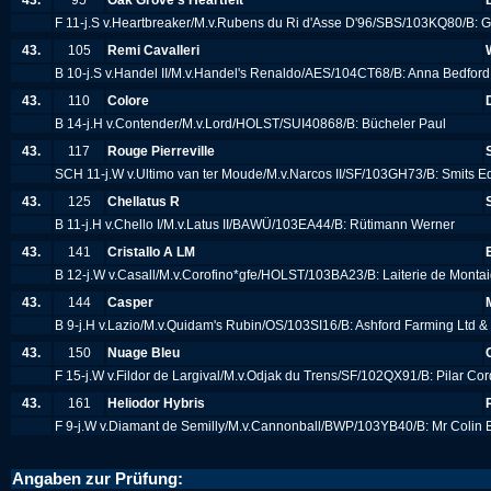
43.
95
Oak Grove's Heartfelt
F 11-j.S v.Heartbreaker/M.v.Rubens du Ri d'Asse D'96/SBS/103KQ80/B: 
43.
105
Remi Cavalleri
B 10-j.S v.Handel II/M.v.Handel's Renaldo/AES/104CT68/B: Anna Bedfor
43.
110
Colore
B 14-j.H v.Contender/M.v.Lord/HOLST/SUI40868/B: Bücheler Paul
43.
117
Rouge Pierreville
SCH 11-j.W v.Ultimo van ter Moude/M.v.Narcos II/SF/103GH73/B: Smits E
43.
125
Chellatus R
B 11-j.H v.Chello I/M.v.Latus II/BAWÜ/103EA44/B: Rütimann Werner
43.
141
Cristallo A LM
B 12-j.W v.Casall/M.v.Corofino*gfe/HOLST/103BA23/B: Laiterie de Monta
43.
144
Casper
B 9-j.H v.Lazio/M.v.Quidam's Rubin/OS/103SI16/B: Ashford Farming Ltd &
43.
150
Nuage Bleu
F 15-j.W v.Fildor de Largival/M.v.Odjak du Trens/SF/102QX91/B: Pilar Co
43.
161
Heliodor Hybris
F 9-j.W v.Diamant de Semilly/M.v.Cannonball/BWP/103YB40/B: Mr Colin 
Angaben zur Prüfung: