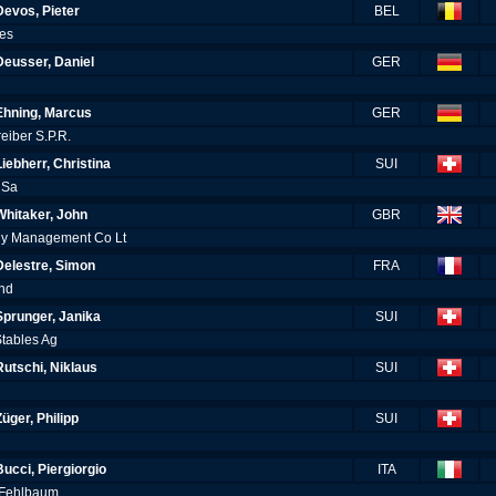
Devos, Pieter
BEL
les
Deusser, Daniel
GER
Ehning, Marcus
GER
eiber S.P.R.
Liebherr, Christina
SUI
a Sa
Whitaker, John
GBR
ny Management Co Lt
Delestre, Simon
FRA
and
Sprunger, Janika
SUI
Stables Ag
Rutschi, Niklaus
SUI
Züger, Philipp
SUI
Bucci, Piergiorgio
ITA
r Fehlbaum