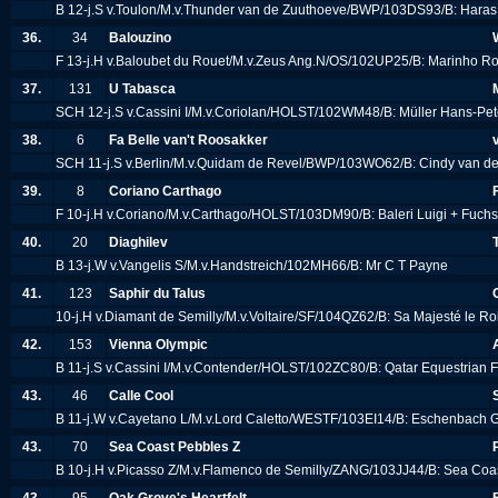
B 12-j.S v.Toulon/M.v.Thunder van de Zuuthoeve/BWP/103DS93/B: Haras
36.
34
Balouzino
F 13-j.H v.Baloubet du Rouet/M.v.Zeus Ang.N/OS/102UP25/B: Marinho R
37.
131
U Tabasca
SCH 12-j.S v.Cassini I/M.v.Coriolan/HOLST/102WM48/B: Müller Hans-Pe
38.
6
Fa Belle van't Roosakker
SCH 11-j.S v.Berlin/M.v.Quidam de Revel/BWP/103WO62/B: Cindy van de
39.
8
Coriano Carthago
F 10-j.H v.Coriano/M.v.Carthago/HOLST/103DM90/B: Baleri Luigi + Fuchs
40.
20
Diaghilev
B 13-j.W v.Vangelis S/M.v.Handstreich/102MH66/B: Mr C T Payne
41.
123
Saphir du Talus
10-j.H v.Diamant de Semilly/M.v.Voltaire/SF/104QZ62/B: Sa Majesté le
42.
153
Vienna Olympic
B 11-j.S v.Cassini I/M.v.Contender/HOLST/102ZC80/B: Qatar Equestrian 
43.
46
Calle Cool
B 11-j.W v.Cayetano L/M.v.Lord Caletto/WESTF/103EI14/B: Eschenbach G
43.
70
Sea Coast Pebbles Z
B 10-j.H v.Picasso Z/M.v.Flamenco de Semilly/ZANG/103JJ44/B: Sea Co