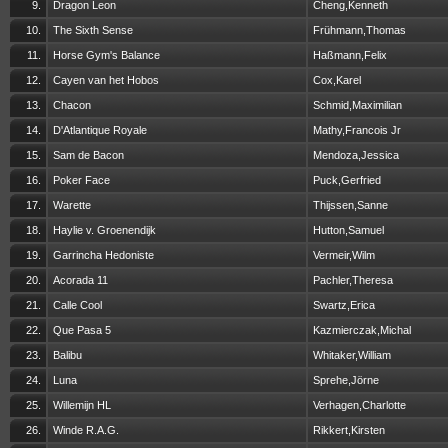
9.
Dragon Leon
Cheng,Kenneth
10.
The Sixth Sense
Frühmann,Thomas
11.
Horse Gym's Balance
Haßmann,Felix
12.
Cayen van het Hobos
Cox,Karel
13.
Chacon
Schmid,Maximilian
14.
D'Atlantique Royale
Mathy,Francois Jr
15.
Sam de Bacon
Mendoza,Jessica
16.
Poker Face
Puck,Gerfried
17.
Warette
Thijssen,Sanne
18.
Haylie v. Groenendijk
Hutton,Samuel
19.
Garrincha Hedoniste
Vermeir,Wilm
20.
Acorada 11
Pachler,Theresa
21.
Calle Cool
Swartz,Erica
22.
Que Pasa 5
Kazmierczak,Michal
23.
Balibu
Whitaker,William
24.
Luna
Sprehe,Jörne
25.
Willemijn HL
Verhagen,Charlotte
26.
Winde R.A.G.
Rikkert,Kirsten