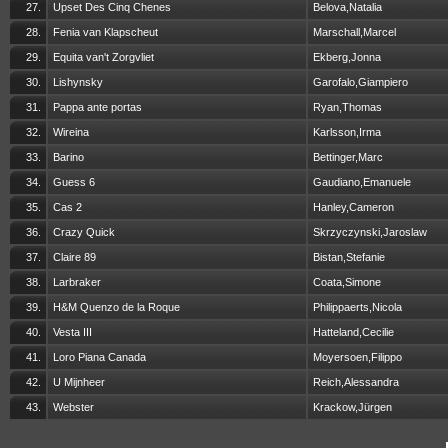
27.
Upset Des Cinq Chenes
Belova,Natalia
28.
Fenia van Klapscheut
Marschall,Marcel
29.
Equita van't Zorgvliet
Ekberg,Jonna
30.
Lishynsky
Garofalo,Giampiero
31.
Pappa ante portas
Ryan,Thomas
32.
Wireina
Karlsson,Irma
33.
Barino
Bettinger,Marc
34.
Guess 6
Gaudiano,Emanuele
35.
Cas 2
Hanley,Cameron
36.
Crazy Quick
Skrzyczynski,Jaroslaw
37.
Claire 89
Bistan,Stefanie
38.
Larbraker
Coata,Simone
39.
H&M Quenzo de la Roque
Philippaerts,Nicola
40.
Vesta III
Hatteland,Cecilie
41.
Loro Piana Canada
Moyersoen,Filippo
42.
U Mijnheer
Reich,Alessandra
43.
Webster
Krackow,Jürgen