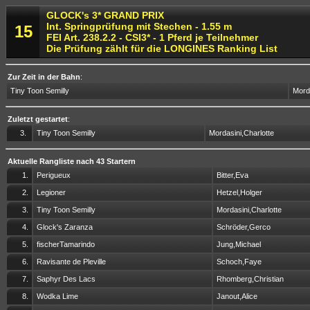
GLOCK's 3* GRAND PRIX
Int. Springprüfung mit Stechen - 1.55 m
15
FEI Art. 238.2.2 - CSI3* - 1 Pferd je Teilnehmer
Die Prüfung zählt für die LONGINES Ranking List
Zur Zeit in der Bahn
:
Tiny Toon Semilly
Morda
Zuletzt gestartet
:
3.
Tiny Toon Semilly
Mordasini,Charlotte
Aktuelle Rangliste nach 43 Startern
1.
Perigueux
Bitter,Eva
2.
Legioner
Hetzel,Holger
3.
Tiny Toon Semilly
Mordasini,Charlotte
4.
Glock's Zaranza
Schröder,Gerco
5.
fischerTamarindo
Jung,Michael
6.
Ravisante de Pleville
Schoch,Faye
7.
Saphyr Des Lacs
Rhomberg,Christian
8.
Wodka Lime
Janout,Alice