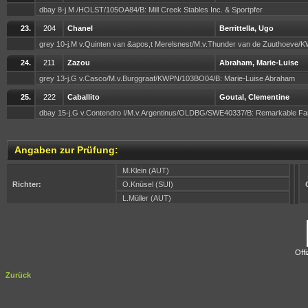
dbay 8-j.M /HOLST/105OA84/B: Mill Creek Stables Inc. & Sportpfer
23.
204
Chanel
Berrittella, Ugo
grey 10-j.M v.Quinten van &apos,t Merelsnest/M.v.Thunder van de Zuuthoeve
24.
211
Zazou
Abraham, Marie-Luise
grey 13-j.G v.Casco/M.v.Burggraaf/KWPN/103BO04/B: Marie-Luise Abraham
25.
222
Caballito
Goutal, Clementine
dbay 15-j.G v.Contendro I/M.v.Argentinus/OLDBG/SWE40337/B: Remarkable Fa
Angaben zur Prüfung:
M.Klein (AUT)
Richter:
O.Knüsel (SUI)
G
L.Müller (AUT)
Offi
Zurück