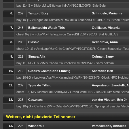
bay 11-j.S v.Silvio I/M.v.Glücksgriff/HANN/103LQ09/B: Evie Buler
6.
252
Tango d'Ecry
Schindele, Marianne
bay 10-j.G v.Negus de Talma/M.v.Rox de la Touche/SF/104BU21/B: Breen Eques
7.
248
Ballenteskin Watch This
Gulliksen, Victoria
chest 9-j.S v.Iroko/M.v.Harlequin du Carel/ISH/104YS61/B: Stall Gullik A/S
8.
206
Classic
Kellnerova, Anna
chest 10-j.S v.Armitage/M.v.Chin Chin/KWPN/103TC83/B: Czech Equestrian Tea
9.
219
Simara Alia
Colman, Samy
bay 11-j.M v.Lux Z/M.v.Cacao Courcelle/SF/103WD54/B: sami colman
10.
212
Glock's Champions Ludwig
Schröder, Ben
bay 10-j.G v.Ludwigs Ass/M.v.Karandasj/KWPN/104EG34/B: Glock HPC Holding
11.
232
Typie du Tillard
Augustsson Zanotelli, A
chest 10-j.M v.Diamant de Semilly/M.v.Grand Veneur/SF/104AH14/B: Mme Berna
12.
225
Casantos
van der Vleuten, Eric Jr
bay 10-j.G v.Carthino Z/M.v.Orlando/KWPN/104YX10/B: Springstal van der Vleu
Weitere, nicht platzierte Teilnehmer
13.
228
Wilandro 3
Vorsselmans, Annelies