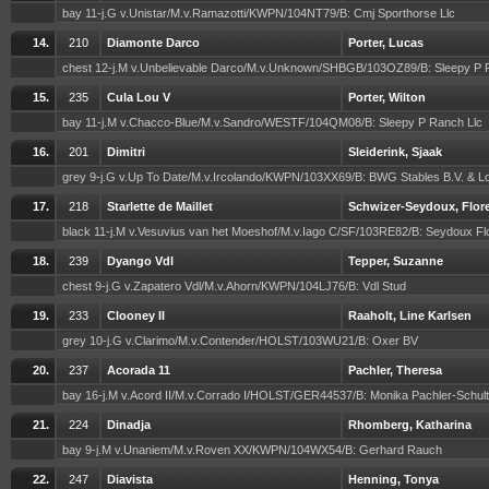
bay 11-j.G v.Unistar/M.v.Ramazotti/KWPN/104NT79/B: Cmj Sporthorse Llc
14.
210
Diamonte Darco
Porter, Lucas
chest 12-j.M v.Unbelievable Darco/M.v.Unknown/SHBGB/103OZ89/B: Sleepy P 
15.
235
Cula Lou V
Porter, Wilton
bay 11-j.M v.Chacco-Blue/M.v.Sandro/WESTF/104QM08/B: Sleepy P Ranch Llc
16.
201
Dimitri
Sleiderink, Sjaak
grey 9-j.G v.Up To Date/M.v.Ircolando/KWPN/103XX69/B: BWG Stables B.V. & L
17.
218
Starlette de Maillet
Schwizer-Seydoux, Flor
black 11-j.M v.Vesuvius van het Moeshof/M.v.Iago C/SF/103RE82/B: Seydoux F
18.
239
Dyango Vdl
Tepper, Suzanne
chest 9-j.G v.Zapatero Vdl/M.v.Ahorn/KWPN/104LJ76/B: Vdl Stud
19.
233
Clooney II
Raaholt, Line Karlsen
grey 10-j.G v.Clarimo/M.v.Contender/HOLST/103WU21/B: Oxer BV
20.
237
Acorada 11
Pachler, Theresa
bay 16-j.M v.Acord II/M.v.Corrado I/HOLST/GER44537/B: Monika Pachler-Schul
21.
224
Dinadja
Rhomberg, Katharina
bay 9-j.M v.Unaniem/M.v.Roven XX/KWPN/104WX54/B: Gerhard Rauch
22.
247
Diavista
Henning, Tonya