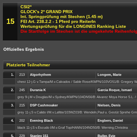
CSI2*
GLOCK's 2* GRAND PRIX
Int. Springprüfung mit Stechen (1.45 m)
15
FEI Art. 238.2.2 - 1 Pferd pro ReiterIn
Wertungsprüfung für die LONGINES Ranking Liste
Die Startfolge im Stechen ist die umgekehrte Reihenfo
Offizielles Ergebnis
Platzierte Teilnehmer
1.
213
Algorhythem
Longem, Marie
chest 12-j.G v.Tampa/M.v.Calvados / Sable Rose/KWPN/103VO51/B: Gregory W
2.
245
Durania K
Garcia Roque, Ismael
grey 9-j.M v.Douglas/M.v.Sydney/KWPN/104DN56/B: Alvarez Moya Horse S.L. 
3.
215
DSP Cashmoaker
Nielsen, Denis
grey 11-j.S v.Calido I/M.v.Lafitte/103WZ03/B: Wendeln,Paul u. Gestüt Sprehe 
4.
202
Evening Black
Engbers, Daniel
black 11-j.S v.Escudo I/M.v.Graf Top/HANN/104ND50/B: Werning,Christina
5.
229
Stanley 151
Buller, Evie