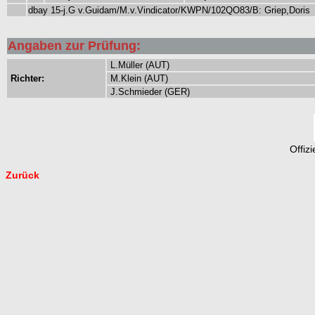
dbay 15-j.G v.Guidam/M.v.Vindicator/KWPN/102QO83/B: Griep,Doris
Angaben zur Prüfung:
L.Müller (AUT)
Richter:
M.Klein (AUT)
J.Schmieder (GER)
Offiz
Zurück