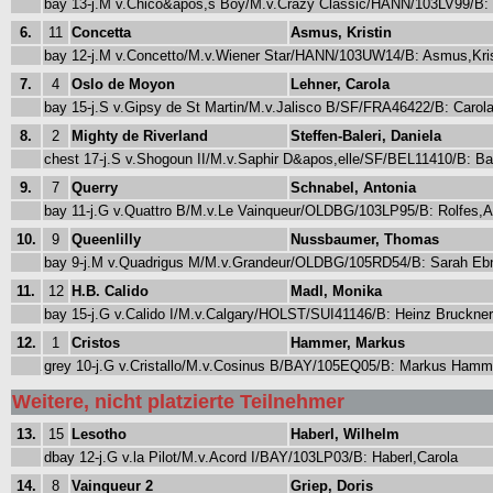
bay 13-j.M v.Chico&apos,s Boy/M.v.Crazy Classic/HANN/103LV99/B: a
6.
11
Concetta
Asmus, Kristin
bay 12-j.M v.Concetto/M.v.Wiener Star/HANN/103UW14/B: Asmus,Kri
7.
4
Oslo de Moyon
Lehner, Carola
bay 15-j.S v.Gipsy de St Martin/M.v.Jalisco B/SF/FRA46422/B: Carol
8.
2
Mighty de Riverland
Steffen-Baleri, Daniela
chest 17-j.S v.Shogoun II/M.v.Saphir D&apos,elle/SF/BEL11410/B: Bal
9.
7
Querry
Schnabel, Antonia
bay 11-j.G v.Quattro B/M.v.Le Vainqueur/OLDBG/103LP95/B: Rolfes,
10.
9
Queenlilly
Nussbaumer, Thomas
bay 9-j.M v.Quadrigus M/M.v.Grandeur/OLDBG/105RD54/B: Sarah Eb
11.
12
H.B. Calido
Madl, Monika
bay 15-j.G v.Calido I/M.v.Calgary/HOLST/SUI41146/B: Heinz Bruckne
12.
1
Cristos
Hammer, Markus
grey 10-j.G v.Cristallo/M.v.Cosinus B/BAY/105EQ05/B: Markus Ham
Weitere, nicht platzierte Teilnehmer
13.
15
Lesotho
Haberl, Wilhelm
dbay 12-j.G v.la Pilot/M.v.Acord I/BAY/103LP03/B: Haberl,Carola
14.
8
Vainqueur 2
Griep, Doris