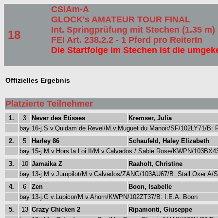
CSIAm-A
GLOCK's AMATEUR TOUR FINAL
Int. Springprüfung mit Stechen (1.35 m)
18
FEI Art. 238.2.2 - 1 Pferd pro ReiterIn
Die Startfolge im Stechen ist die umge
Offizielles Ergebnis
Platzierte Teilnehmer
1.
3
Never des Etisses
Kremser, Julia
bay 16-j.S v.Quidam de Revel/M.v.Muguet du Manoir/SF/102LY71/B: 
2.
5
Harley 86
Schaufeld, Haley Elizabeth
bay 15-j.M v.Hors la Loi II/M.v.Calvados / Sable Rose/KWPN/103BX4
3.
10
Jamaika Z
Raaholt, Christine
bay 13-j.M v.Jumpilot/M.v.Calvados/ZANG/103AU67/B: Stall Oxer A/
4.
6
Zen
Boon, Isabelle
bay 13-j.G v.Lupicor/M.v.Ahorn/KWPN/102ZT37/B: I.E.A. Boon
5.
13
Crazy Chicken 2
Ripamonti, Giuseppe