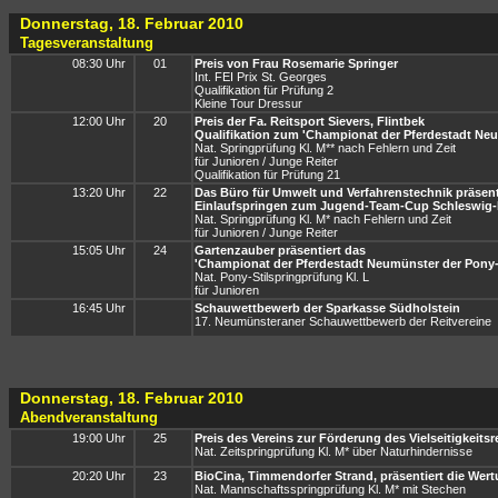
Donnerstag, 18. Februar 2010
Tagesveranstaltung
08:30 Uhr
01
Preis von Frau Rosemarie Springer
Int. FEI Prix St. Georges
Qualifikation für Prüfung 2
Kleine Tour Dressur
12:00 Uhr
20
Preis der Fa. Reitsport Sievers, Flintbek
Qualifikation zum 'Championat der Pferdestadt Neu
Nat. Springprüfung Kl. M** nach Fehlern und Zeit
für Junioren / Junge Reiter
Qualifikation für Prüfung 21
13:20 Uhr
22
Das Büro für Umwelt und Verfahrenstechnik präsent
Einlaufspringen zum Jugend-Team-Cup Schleswig-
Nat. Springprüfung Kl. M* nach Fehlern und Zeit
für Junioren / Junge Reiter
15:05 Uhr
24
Gartenzauber präsentiert das
'Championat der Pferdestadt Neumünster der Pony-S
Nat. Pony-Stilspringprüfung Kl. L
für Junioren
16:45 Uhr
Schauwettbewerb der Sparkasse Südholstein
17. Neumünsteraner Schauwettbewerb der Reitvereine
Donnerstag, 18. Februar 2010
Abendveranstaltung
19:00 Uhr
25
Preis des Vereins zur Förderung des Vielseitigkeit
Nat. Zeitspringprüfung Kl. M* über Naturhindernisse
20:20 Uhr
23
BioCina, Timmendorfer Strand, präsentiert die We
Nat. Mannschaftsspringprüfung Kl. M* mit Stechen