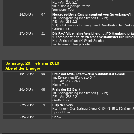
FEI - Art. 238.2.1
für 7- und 8-jährige Pferde
Youngster Tour
14:35 Uhr
07
Mercedes-Benz-Cup präsentiert von Süverkrüp+Ahr
Int. Springprüfung mit Stechen (1.50m)
FEI - Art. 238.2.2
2. Qualifikation für Prüfung 8 und Qualifikation für Prüfu
Große Tour
17:45 Uhr
21
Die R+V Allgemeine Versicherung, FD Hamburg präs
'Championat der Pferdestadt Neumünster für Junior
Nat. Springprüfung Kl.S* mit Stechen
für Junioren / Junge Reiter
Samstag, 20. Februar 2010
Abend der Energie
19:15 Uhr
09
Preis der SWN, Stadtwerke Neumünster GmbH
Int. Zeitspringprüfung (1.45m)
FEI - Art. 239 / 263
Kleine Tour
20:45 Uhr
08
Preis der DZ Bank
Int. Springprüfung mit Stechen (1.50m)
FEI - Art. 238.2.2
Große Tour
22:55 Uhr
19
Cup der SWN
Nat. Knock-Out-Springprüfung Kl. S** (1.45-1.50m) mit 
Spezial Tour
23:45 Uhr
Show