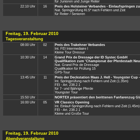
für Junioren und Junge Reiter
22:10 Uhr
16
Preis des Holsteiner Verbandes - Einlaufspringen z
Nat. Springprüfung Kl.S* nach Fehlern und Zeit
für Reiter / Senioren
Freitag, 19. Februar 2010
Tagesveranstaltung
08:00 Uhr
02
Preis des Trakehner Verbandes
Int. FEI Intermediaire I
Kleine Tour Dressur
10:30 Uhr
14
Grand Prix de Dressage der ID Systec GmbH
Qualifikation zum 'Championat der Pferdestadt Ne
Nat. Grand Prix de Dressage
Qualifikation für Prüfung 15
GPS-Tour
13:45 Uhr
11
Preis der Deckstation Maas J. Hell - Youngster Cup -
Int. Springprüfung nach Fehlern und Zeit (1.35m)
FEI - Art. 238.2.1
für 7- und 8jährige Pferde
Youngster Tour
15:50 Uhr
NORTEX präsentiert den berittenen Fanfarenzug Gl
16:00 Uhr
05
VR Classics Opening
Int. Einlauf-Springprüfung nach Fehlern und Zeit (1.45m)
FEI - Art. 238.2.1
Kleine und Große Tour
Freitag, 19. Februar 2010
Abendveranstaltung