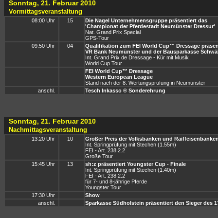
Sonntag, 21. Februar 2010
Vormittagsveranstaltung
08:00 Uhr
15
Die Nagel Unternehmensgruppe präsentiert das
'Championat der Pferdestadt Neumünster Dressur'
Nat. Grand Prix Special
GPS-Tour
09:50 Uhr
04
Qualifikation zum FEI World Cup™ Dressage präsent
VR Bank Neumünster und der Bausparkasse Schwäb
Int. Grand Prix de Dressage - Kür mit Musik
World Cup Tour
FEI World Cup™ Dressage
Western European League
Stand nach der 8. Wertungsprüfung in Neumünster
anschl.
Tesch Inkasso ® Sonderehrung
Sonntag, 21. Februar 2010
Nachmittagsveranstaltung
13:20 Uhr
10
Großer Preis der Volksbanken und Raiffeisenbanke
Int. Springprüfung mit Stechen (1.55m)
FEI - Art. 238.2.2
Große Tour
15:45 Uhr
13
sh:z präsentiert Youngster Cup - Finale
Int. Springprüfung mit Stechen (1.40m)
FEI - Art. 238.2.2
für 7- und 8-jährige Pferde
Youngster Tour
17:30 Uhr
Show
anschl.
Sparkasse Südholstein präsentiert den Sieger des