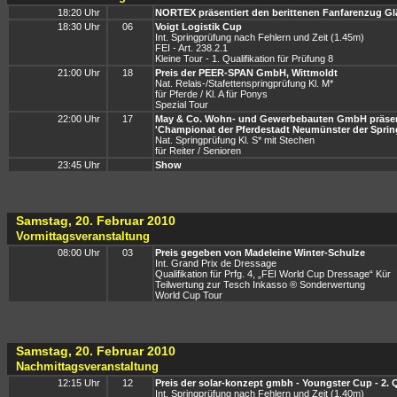
18:20 Uhr
NORTEX präsentiert den berittenen Fanfarenzug Gl
18:30 Uhr
06
Voigt Logistik Cup
Int. Springprüfung nach Fehlern und Zeit (1.45m)
FEI - Art. 238.2.1
Kleine Tour - 1. Qualifikation für Prüfung 8
21:00 Uhr
18
Preis der PEER-SPAN GmbH, Wittmoldt
Nat. Relais-/Stafettenspringprüfung Kl. M*
für Pferde / Kl. A für Ponys
Spezial Tour
22:00 Uhr
17
May & Co. Wohn- und Gewerbebauten GmbH präsen
'Championat der Pferdestadt Neumünster der Spring
Nat. Springprüfung Kl. S* mit Stechen
für Reiter / Senioren
23:45 Uhr
Show
Samstag, 20. Februar 2010
Vormittagsveranstaltung
08:00 Uhr
03
Preis gegeben von Madeleine Winter-Schulze
Int. Grand Prix de Dressage
Qualifikation für Prfg. 4, „FEI World Cup Dressage“ Kür
Teilwertung zur Tesch Inkasso ® Sonderwertung
World Cup Tour
Samstag, 20. Februar 2010
Nachmittagsveranstaltung
12:15 Uhr
12
Preis der solar-konzept gmbh - Youngster Cup - 2. Q
Int. Springprüfung nach Fehlern und Zeit (1.40m)