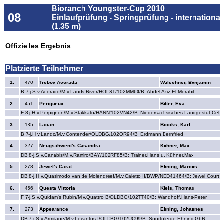
Bioranch Youngster-Cup 2010
08
Einlaufprüfung - Springprüfung - internationa
(1.35 m)
Offizielles Ergebnis
Platzierte Teilnehmer
1.
470
Trebox Acorada
Wulschner, Benjamin
B 7-j.S v.Acorado/M.v.Lands River/HOLST/102MM60/B: Abdel Aziz El Morabit
2.
451
Perigueux
Bitter, Eva
F 8-j.H v.Perpignon/M.v.Stakkato/HANN/102VN42/B: Niedersächsisches Landgestüt Ce
3.
135
Lacan
Brocks, Karl
B 7-j.H v.Lando/M.v.Contender/OLDBG/102OR94/B: Erdmann,Bernfried
4.
327
Neugschwent's Casandra
Kühner, Max
DB 8-j.S v.Canabis/M.v.Ramiro/BAY/102RF85/B: Trainer,Hans u. Kühner,Max
5.
278
Jewel's Carat
Ehning, Marcus
DB 8-j.H v.Quasimodo van de Molendreef/M.v.Caletto II/BWP/NED41464/B: Jewel Cour
6.
456
Questa Vittoria
Kleis, Thomas
F 7-j.S v.Quidam's Rubin/M.v.Quattro B/OLDBG/102TT40/B: Wandhoff,Hans-Peter
7.
273
Appearance
Ehning, Johannes
DB 7-j.S v.Armitage/M.v.Levantos I/OLDBG/102UC99/B: Sportpferde Ehning GbR