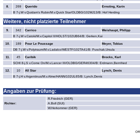
8.
269
Querido
Ernsting, Karin
B 7-j.W v.Quidam's Rubin/M.v.Quick Star/OLDBG/102MJ13/B: Hof Herding
Weitere, nicht platzierte Teilnehmer
9.
342
Carrico
Weishaupt, Philipp
B 7-j.W v.Catoki/M.v.Capitol II/HOLST/102UB64/B: Gerken,Kai
10.
189
Pour Le Poussage
Meyer, Tobias
DB 7-j.W v.Polytraum/M.v.Ladalco/WESTF/102TA41/B: Puschak,Ursula
11.
45
Caribik
Brocks, Karl
SCHI 8-j.S v.Come On/M.v.Lancer III/OLDBG/GER46304/B: Erdmann,Bernfried
12.
10
All Star
Lynch, Denis
B 7-j.H v.Argentinus/M.v.Alme/HANN/102UL65/B: Lynch,Denis
Angaben zur Prüfung:
R.Friedrich (GER)
Richter:
A.Boll (SUI)
W.Herkommer (GER)
Off