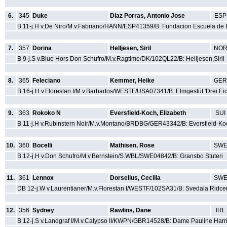
6.
345
Duke
Diaz Porras, Antonio Jose
ESP
B 11-j.H v.De Niro/M.v.Fabriano/HANN/ESP41359/B: Fundacion Escuela de 
7.
357
Dorina
Helljesen, Siril
NO
B 9-j.S v.Blue Hors Don Schufro/M.v.Ragtime/DK/102QL22/B: Helljesen,Siril
8.
365
Feleciano
Kemmer, Heike
GER
B 16-j.H v.Florestan I/M.v.Barbados/WESTF/USA07341/B: Elmgestüt 'Drei E
9.
363
Rokoko N
Eversfield-Koch, Elizabeth
SUI
B 11-j.H v.Rubinstern Noir/M.v.Montano/BRDBG/GER43342/B: Eversfield-Ko
10.
360
Bocelli
Mathisen, Rose
SW
B 12-j.H v.Don Schufro/M.v.Bernstein/S.WBL/SWE04842/B: Gransbo Stuteri
11.
361
Lennox
Dorselius, Cecilia
SW
DB 12-j.W v.Laurentianer/M.v.Florestan I/WESTF/102SA31/B: Svedala Ridc
12.
356
Sydney
Rawlins, Dane
IRL
B 12-j.S v.Landgraf I/M.v.Calypso II/KWPN/GBR14528/B: Dame Pauline Har