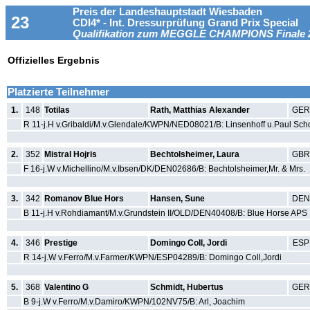
Preis der Landeshauptstadt Wiesbaden
23
CDI4* - Int. Dressurprüfung Grand Prix Special
Qualifikation zum MEGGLE CHAMPIONS Finale 
Offizielles Ergebnis
Platzierte Teilnehmer
1.
148
Totilas
Rath, Matthias Alexander
GER
R 11-j.H v.Gribaldi/M.v.Glendale/KWPN/NED08021/B: Linsenhoff u.Paul Sc
2.
352
Mistral Hojris
Bechtolsheimer, Laura
GBR
F 16-j.W v.Michellino/M.v.Ibsen/DK/DEN02686/B: Bechtolsheimer,Mr. & Mrs.
3.
342
Romanov Blue Hors
Hansen, Sune
DEN
B 11-j.H v.Rohdiamant/M.v.Grundstein II/OLD/DEN40408/B: Blue Horse APS
4.
346
Prestige
Domingo Coll, Jordi
ESP
R 14-j.W v.Ferro/M.v.Farmer/KWPN/ESP04289/B: Domingo Coll,Jordi
5.
368
Valentino G
Schmidt, Hubertus
GER
B 9-j.W v.Ferro/M.v.Damiro/KWPN/102NV75/B: Arl, Joachim