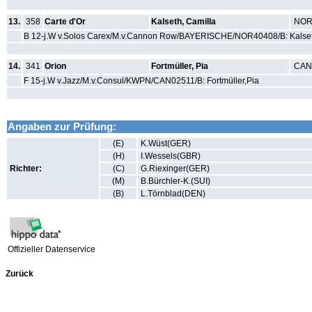
13.
358
Carte d'Or
Kalseth, Camilla
NO
B 12-j.W v.Solos Carex/M.v.Cannon Row/BAYERISCHE/NOR40408/B: Kalse
14.
341
Orion
Fortmüller, Pia
CAN
F 15-j.W v.Jazz/M.v.Consul/KWPN/CAN02511/B: Fortmüller,Pia
Angaben zur Prüfung:
(E)
K.Wüst(GER)
(H)
I.Wessels(GBR)
Richter:
(C)
G.Riexinger(GER)
(M)
B.Bürchler-K.(SUI)
(B)
L.Törnblad(DEN)
Offizieller Datenservice
Zurück