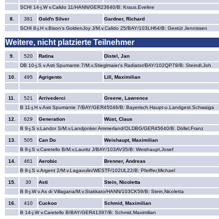
SCHI 14-j.W v.Calido 11/HANN/GER23640/B: Kraus,Eveline
8.
381
Gold'n Silver
Gardner, Richard
SCHI 8-j.H v.Bison's GoldenJoy J/M.v.Calido 25/BAY/103LH64/B: Gestüt Jennissen
Weitere, nicht platzierte Teilnehmer
9.
520
Ratina
Distel, Jan
DB 10-j.S v.Asti Spumante 7/M.v.Stieglmaier's Radiator/BAY/102QP79/B: Steindl,Joh
10.
495
Agrigento
Lill, Maximilian
11.
521
Arrivederci
Greene, Lawrence
B 11-j.H v.Asti Spumante 7/BAY/GER45046/B: Bayerisch.Haupt-u.Landgest.Schwaiga
12.
629
Generation
Wüst, Claus
B 9-j.S v.Landor S/M.v.Landjonker Ammerland/OLDBG/GER45640/B: Döllel,Franz
13.
505
Can Do
Weishaupt, Maximilian
B 8-j.S v.Caretello B/M.v.Lauritz J/BAY/103AV35/B: Weishaupt,Josef
14.
461
Aerobic
Brenner, Andreas
B 8-j.S v.Argent 2/M.v.Lagavulin/WESTF/102UL22/B: Pfeiffer,Michael
15.
30
Asti
Stein, Nicoletta
B 8-j.W v.As di Villagana/M.v.Stakkato/HANN/103CK59/B: Stein,Nicoletta
16.
410
Cuckoo
Schmid, Maximilian
B 14-j.W v.Caretello B/BAY/GER41397/B: Schmid,Maximilian