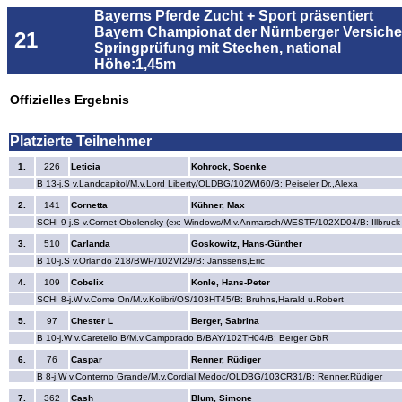
Bayerns Pferde Zucht + Sport präsentiert
Bayern Championat der Nürnberger Versicher
21
Springprüfung mit Stechen, national
Höhe:1,45m
Offizielles Ergebnis
Platzierte Teilnehmer
1.
226
Leticia
Kohrock, Soenke
B 13-j.S v.Landcapitol/M.v.Lord Liberty/OLDBG/102WI60/B: Peiseler Dr.,Alexa
2.
141
Cornetta
Kühner, Max
SCHI 9-j.S v.Cornet Obolensky (ex: Windows/M.v.Anmarsch/WESTF/102XD04/B: Illbruc
3.
510
Carlanda
Goskowitz, Hans-Günther
B 10-j.S v.Orlando 218/BWP/102VI29/B: Janssens,Eric
4.
109
Cobelix
Konle, Hans-Peter
SCHI 8-j.W v.Come On/M.v.Kolibri/OS/103HT45/B: Bruhns,Harald u.Robert
5.
97
Chester L
Berger, Sabrina
B 10-j.W v.Caretello B/M.v.Camporado B/BAY/102TH04/B: Berger GbR
6.
76
Caspar
Renner, Rüdiger
B 8-j.W v.Conterno Grande/M.v.Cordial Medoc/OLDBG/103CR31/B: Renner,Rüdiger
7.
362
Cash
Blum, Simone