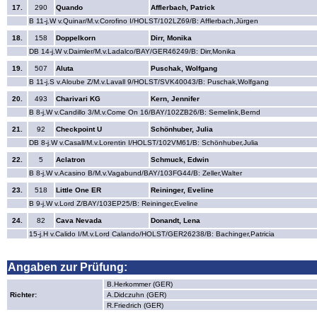
17.
290
Quando
Afflerbach, Patrick
B 11-j.W v.Quinar/M.v.Corofino I/HOLST/102LZ69/B: Afflerbach,Jürgen
18.
158
Doppelkorn
Dirr, Monika
DB 14-j.W v.Daimler/M.v.Ladalco/BAY/GER46249/B: Dirr,Monika
19.
507
Aluta
Puschak, Wolfgang
B 11-j.S v.Aloube Z/M.v.Lavall 9/HOLST/SVK40043/B: Puschak,Wolfgang
20.
493
Charivari KG
Kern, Jennifer
B 8-j.W v.Candillo 3/M.v.Come On 16/BAY/102ZB26/B: Semelink,Bernd
21.
92
Checkpoint U
Schönhuber, Julia
DB 8-j.W v.Casall/M.v.Lorentin I/HOLST/102VM61/B: Schönhuber,Julia
22.
5
Aclatron
Schmuck, Edwin
B 8-j.W v.Acasino B/M.v.Vagabund/BAY/103FG44/B: Zeller,Walter
23.
518
Little One ER
Reininger, Eveline
B 9-j.W v.Lord Z/BAY/103EP25/B: Reininger,Eveline
24.
82
Cava Nevada
Donandt, Lena
15-j.H v.Calido I/M.v.Lord Calando/HOLST/GER26238/B: Bachinger,Patricia
Angaben zur Prüfung:
B.Herkommer (GER)
Richter:
A.Didczuhn (GER)
R.Friedrich (GER)