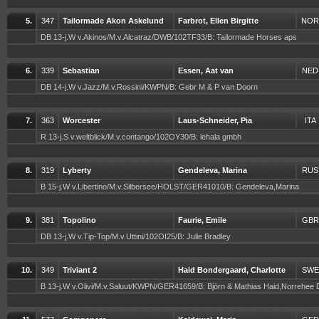
5.
347
Tailormade Akon Askelund
Farbrot, Ellen Birgitte
NOR
DB 13-j.W v.Akinos/M.v.Alcatraz/DWB/102TF33/B: Tailormade Horses aps
6.
339
Sebastian
Essen, Aat van
NED
DB 14-j.W v.Jazz/M.v.Rossini/KWPN/B: Gebr M & P van Doorn
7.
363
Worcester
Laus-Schneider, Pia
ITA
R 13-j.S v.weltblick/M.v.contango/102OY30/B: lehala gmbh
8.
319
Lyberty
Gendeleva, Marina
RUS
B 15-j.W v.Libertino/M.v.Silbersee/HOLST/GER41010/B: Gendeleva,Marina
9.
381
Topolino
Faurie, Emile
GBR
DB 13-j.W v.Tip-Top/M.v.Uttini/102OI25/B: Julie Bradley
10.
349
Triviant 2
Haid Bondergaard, Charlotte
SWE
B 13-j.W v.Olivi/M.v.Saluut/KWPN/GER41659/B: Björn & Mathias Haid,Norrehee