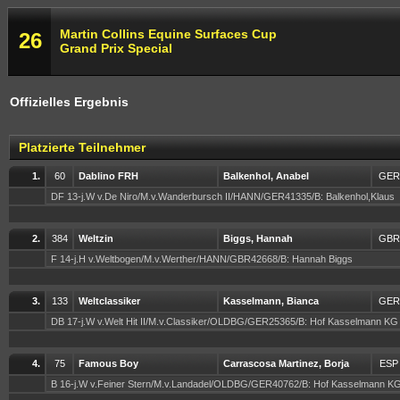
Martin Collins Equine Surfaces Cup
26
Grand Prix Special
Offizielles Ergebnis
Platzierte Teilnehmer
1.
60
Dablino FRH
Balkenhol, Anabel
GER
DF 13-j.W v.De Niro/M.v.Wanderbursch II/HANN/GER41335/B: Balkenhol,Klaus
2.
384
Weltzin
Biggs, Hannah
GBR
F 14-j.H v.Weltbogen/M.v.Werther/HANN/GBR42668/B: Hannah Biggs
3.
133
Weltclassiker
Kasselmann, Bianca
GER
DB 17-j.W v.Welt Hit II/M.v.Classiker/OLDBG/GER25365/B: Hof Kasselmann K
4.
75
Famous Boy
Carrascosa Martinez, Borja
ESP
B 16-j.W v.Feiner Stern/M.v.Landadel/OLDBG/GER40762/B: Hof Kasselmann K