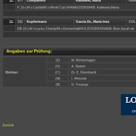
11.
577
Companero
Kaldewei, Maria
GER
F 15-j.W v.Carbid/M.v.World Cup I/HANN/102NS94/B: Kaldewei,Maria
12.
311
Kupfermann
Garcia Dr., Maria-Inez
COL
DB 15-j.W v.Lucky Champ/M.v.Donnerhall/HOLST/GER43346/B: Boer,Sarah de
Angaben zur Prüfung:
(E)
M. Richenhagen
(H)
A. Steiner
Richter:
(C)
Dr. E. Eisenhardt
(M)
I. Wessels
(B)
G. Fouarge
Zurück