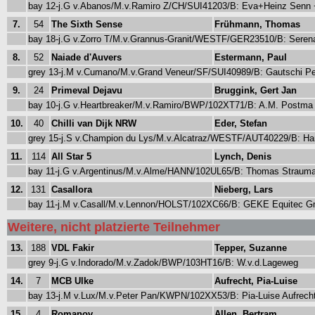
bay 12-j.G v.Abanos/M.v.Ramiro Z/CH/SUI41203/B: Eva+Heinz Sen
7.
54
The Sixth Sense
Frühmann, Thomas
bay 18-j.G v.Zorro T/M.v.Grannus-Granit/WESTF/GER23510/B: Sere
8.
52
Naiade d'Auvers
Estermann, Paul
grey 13-j.M v.Cumano/M.v.Grand Veneur/SF/SUI40989/B: Gautschi P
9.
24
Primeval Dejavu
Bruggink, Gert Jan
bay 10-j.G v.Heartbreaker/M.v.Ramiro/BWP/102XT71/B: A.M. Postma
10.
40
Chilli van Dijk NRW
Eder, Stefan
grey 15-j.S v.Champion du Lys/M.v.Alcatraz/WESTF/AUT40229/B: Han
11.
114
All Star 5
Lynch, Denis
bay 11-j.G v.Argentinus/M.v.Alme/HANN/102UL65/B: Thomas Strau
12.
131
Casallora
Nieberg, Lars
bay 11-j.M v.Casall/M.v.Lennon/HOLST/102XC66/B: GEKE Equitec
Weitere, nicht platzierte Teilnehmer
13.
188
VDL Fakir
Tepper, Suzanne
grey 9-j.G v.Indorado/M.v.Zadok/BWP/103HT16/B: W.v.d.Lageweg
14.
7
MCB Ulke
Aufrecht, Pia-Luise
bay 13-j.M v.Lux/M.v.Peter Pan/KWPN/102XX53/B: Pia-Luise Aufrech
15.
4
Romanov
Allen, Bertram