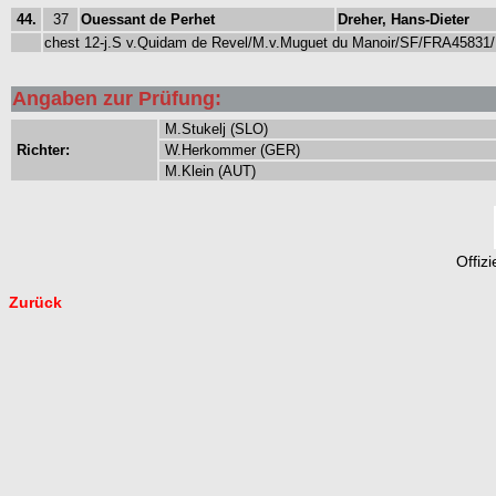
44.
37
Ouessant de Perhet
Dreher, Hans-Dieter
chest 12-j.S v.Quidam de Revel/M.v.Muguet du Manoir/SF/FRA45831/B
Angaben zur Prüfung:
M.Stukelj (SLO)
Richter:
W.Herkommer (GER)
M.Klein (AUT)
Offiz
Zurück