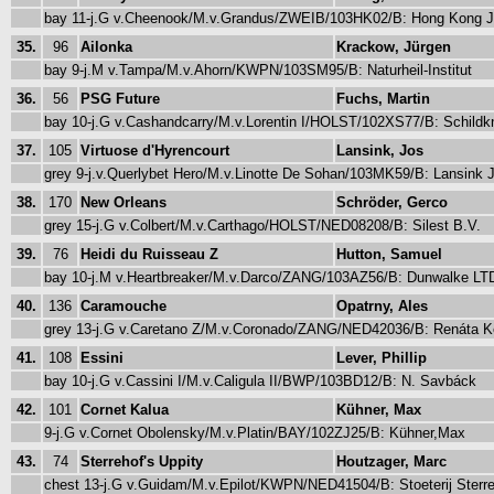
bay 11-j.G v.Cheenook/M.v.Grandus/ZWEIB/103HK02/B: Hong Kong J
35.
96
Ailonka
Krackow, Jürgen
bay 9-j.M v.Tampa/M.v.Ahorn/KWPN/103SM95/B: Naturheil-Institut
36.
56
PSG Future
Fuchs, Martin
bay 10-j.G v.Cashandcarry/M.v.Lorentin I/HOLST/102XS77/B: Schildk
37.
105
Virtuose d'Hyrencourt
Lansink, Jos
grey 9-j.v.Querlybet Hero/M.v.Linotte De Sohan/103MK59/B: Lansink
38.
170
New Orleans
Schröder, Gerco
grey 15-j.G v.Colbert/M.v.Carthago/HOLST/NED08208/B: Silest B.V.
39.
76
Heidi du Ruisseau Z
Hutton, Samuel
bay 10-j.M v.Heartbreaker/M.v.Darco/ZANG/103AZ56/B: Dunwalke L
40.
136
Caramouche
Opatrny, Ales
grey 13-j.G v.Caretano Z/M.v.Coronado/ZANG/NED42036/B: Renáta K
41.
108
Essini
Lever, Phillip
bay 10-j.G v.Cassini I/M.v.Caligula II/BWP/103BD12/B: N. Savbáck
42.
101
Cornet Kalua
Kühner, Max
9-j.G v.Cornet Obolensky/M.v.Platin/BAY/102ZJ25/B: Kühner,Max
43.
74
Sterrehof's Uppity
Houtzager, Marc
chest 13-j.G v.Guidam/M.v.Epilot/KWPN/NED41504/B: Stoeterij Sterr