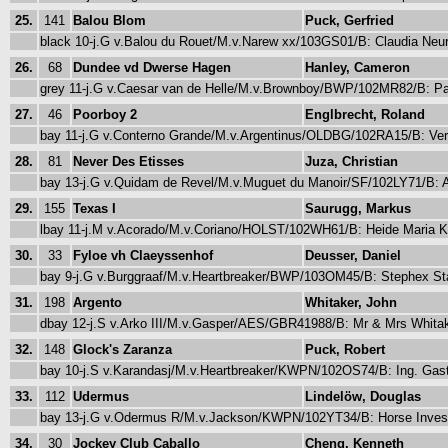
25.
141
Balou Blom
Puck, Gerfried
black 10-j.G v.Balou du Rouet/M.v.Narew xx/103GS01/B: Claudia Neur
26.
68
Dundee vd Dwerse Hagen
Hanley, Cameron
grey 11-j.G v.Caesar van de Helle/M.v.Brownboy/BWP/102MR82/B: P
27.
46
Poorboy 2
Englbrecht, Roland
bay 11-j.G v.Conterno Grande/M.v.Argentinus/OLDBG/102RA15/B: V
28.
81
Never Des Etisses
Juza, Christian
bay 13-j.G v.Quidam de Revel/M.v.Muguet du Manoir/SF/102LY71/B: 
29.
155
Texas I
Saurugg, Markus
lbay 11-j.M v.Acorado/M.v.Coriano/HOLST/102WH61/B: Heide Maria K
30.
33
Fyloe vh Claeyssenhof
Deusser, Daniel
bay 9-j.G v.Burggraaf/M.v.Heartbreaker/BWP/103OM45/B: Stephex S
31.
198
Argento
Whitaker, John
dbay 12-j.S v.Arko III/M.v.Gasper/AES/GBR41988/B: Mr & Mrs Whita
32.
148
Glock's Zaranza
Puck, Robert
bay 10-j.S v.Karandasj/M.v.Heartbreaker/KWPN/102OS74/B: Ing. Ga
33.
112
Udermus
Lindelöw, Douglas
bay 13-j.G v.Odermus R/M.v.Jackson/KWPN/102YT34/B: Horse Inve
34.
30
Jockey Club Caballo
Cheng, Kenneth