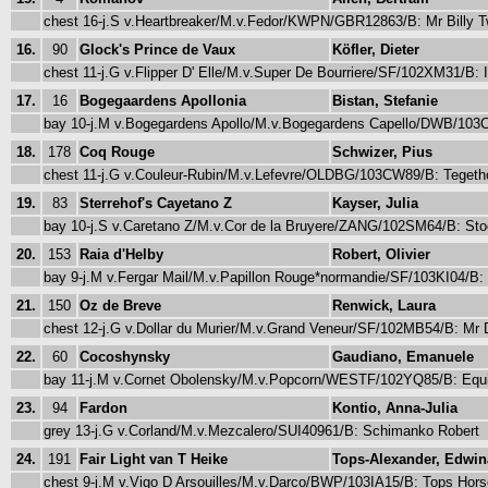
chest 16-j.S v.Heartbreaker/M.v.Fedor/KWPN/GBR12863/B: Mr Billy
16.
90
Glock's Prince de Vaux
Köfler, Dieter
chest 11-j.G v.Flipper D' Elle/M.v.Super De Bourriere/SF/102XM31/B:
17.
16
Bogegaardens Apollonia
Bistan, Stefanie
bay 10-j.M v.Bogegardens Apollo/M.v.Bogegardens Capello/DWB/103
18.
178
Coq Rouge
Schwizer, Pius
chest 11-j.G v.Couleur-Rubin/M.v.Lefevre/OLDBG/103CW89/B: Tegetho
19.
83
Sterrehof's Cayetano Z
Kayser, Julia
bay 10-j.S v.Caretano Z/M.v.Cor de la Bruyere/ZANG/102SM64/B: Stoe
20.
153
Raia d'Helby
Robert, Olivier
bay 9-j.M v.Fergar Mail/M.v.Papillon Rouge*normandie/SF/103KI04/B
21.
150
Oz de Breve
Renwick, Laura
chest 12-j.G v.Dollar du Murier/M.v.Grand Veneur/SF/102MB54/B: Mr 
22.
60
Cocoshynsky
Gaudiano, Emanuele
bay 11-j.M v.Cornet Obolensky/M.v.Popcorn/WESTF/102YQ85/B: Equi
23.
94
Fardon
Kontio, Anna-Julia
grey 13-j.G v.Corland/M.v.Mezcalero/SUI40961/B: Schimanko Robert
24.
191
Fair Light van T Heike
Tops-Alexander, Edwin
chest 9-j.M v.Vigo D Arsouilles/M.v.Darco/BWP/103IA15/B: Tops Hor