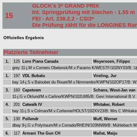
GLOCK's 3* GRAND PRIX
Int. Springprüfung mit Stechen - 1.55 m
15
FEI - Art. 238.2.2 - CSI3*
Die Prüfung zählt für die LONGINES Ran
Offizielles Ergebnis
Platzierte Teilnehmer
1.
125
Loro Piana Canada
Moyersoen, Filippo
grey 11-j.M v.Corneto Obelensk/M.v.Paramo K/WESTF/102NY03/B: Up
1.
197
VDL Bubalu
Vrieling, Jur
bay 14-j.S v.Baloubet du Rouet/M.v.Nimmerdor/KWPN/102OP17/B: W
3.
160
Capetown
Schans, Wout-Jan van 
11-j.G v.Oklund/M.v.Carlino/KWPN/102UI85/B: Gevi International B.V
4.
201
Catwalk IV
Whitaker, Robert
bay 11-j.S v.Colman/M.v.Corleone/HOLST/102XV23/B: Mrs C Whitak
5.
130
Pollendr
Muff, Werner
dbay 9-j.G v.Polytraum/M.v.Corrado/RHEIN/103NN99/B: Mühlebach M
6.
117
Armani The Gun CH
Mallat, Maiju