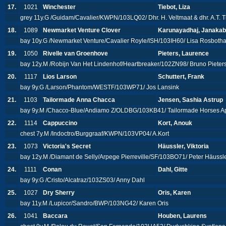
17.
1021
Winchester
Tiebot, Liza
grey 11y.G /Guidam/Cavalier/KWPN/103LQ02/ Dhr. H. Veltmaat & dhr. A.T. 
18.
1089
Newmarket Venture Clover
Karunayadhaj, Janaka
bay 10y.G /Newmarket Venture/Cavalier Royle/ISH/103IH60/ Lisa Rosbot
19.
1050
Rivelle van Groenhove
Pieters, Laurence
bay 12y.M /Robijn Van Het Lindenhof/Heartbreaker/102ZN98/ Bruno Pieter
20.
1117
Lios Larson
Schuttert, Frank
bay 9y.G /Larson/Phantom/WESTF/103WP71/ Jos Lansink
21.
1103
Tailormade Anna Chacca
Jensen, Sashia Astrup
bay 9y.M /Chacco-Blue/Andiamo Z/OLDBG/103KB41/ Tailormade Horses 
22.
1114
Cappuccino
Kort, Anouk
chest 7y.M /Indoctro/Burggraaf/KWPN/103VP04/ A.Kort
23.
1073
Victoria's Secret
Häussler, Viktoria
bay 12y.M /Diamant de Selly/Arpege Pierreville/SF/103BO71/ Peter Häussl
24.
1111
Conan
Dahl, Gitte
bay 9y.G /Cristo/Alcatraz/103ZS03/ Anny Dahl
25.
1027
Dry Sherry
Oris, Karen
bay 11y.M /Lupicor/Sandro/BWP/103NG42/ Karen Oris
26.
1041
Baccara
Houben, Laurens