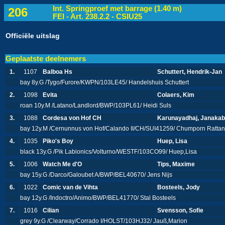
Int. Springproef met barrage (1.40 m)
206
FEI - Art. 238.2.2 - CSIU25
Officiële uitslag
Geplaatste deelnemers
1.
1107
Balboa Hs
Schuttert, Hendrik-Jan
bay 8y.G /Tygo/Furore/KWPN/103LE45/ Handelshuis Schuttert
2.
1098
Evita
Colaers, Kim
roan 10y.M /Latano/Landlord/BWP/103PL61/ Heidi Suls
3.
1088
Cordesa von Hof CH
Karunayadhaj, Janaka
bay 12y.M /Cernunnus von Hof/Calando II/CH/SUI41259/ Chumporn Ratt
4.
1035
Piko's Boy
Huep, Lisa
black 13y.G /Pik Labionics/Volturno/WESTF/103CO99/ Huep,Lisa
5.
1006
Watch Me d'O
Tips, Maxime
bay 15y.G /Darco/Galoubet A/BWP/BEL40670/ Jens Nijs
6.
1022
Comic van de Vihta
Bosteels, Jody
bay 12y.G /Indoctro/Animo/BWP/BEL41770/ Stal Bosteels
7.
1016
Cilian
Svensson, Sofie
grey 9y.G /Clearway/Corrado I/HOLST/103HJ32/ Jauß,Marion