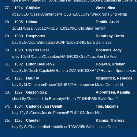
chest 9y.M /Balou du Rouet/San Fernando/103UA53/ Dudushkina Svetlan
27.
1014
Chijioke
Weck, Nina
dbay 8y.G /Casall/Contender/HOLST/103LO49/ Weck Nina und Philip
28.
1095
Ultima
Tenfält, Arvid
10y.M /Casall/Locato/HOLST/103EX80/ Christina Tenfält
29.
1069
Bosphorus
Demirsoy, Derin
bay 8y.G /Cobra/Burggraaf/KWPN/103GR46/ Esra Demirsoy
30.
1023
Crystel Clear
Bosteels, Jody
grey 10y.G /Calido/Classiker/HANN/102XG57/ Luc Van De Poel
31.
1002
Dutch Beauleo Z
Houwen, Kristian
bay 8y.G /Dutch Capitol/G.Ramiro Z/ZANG/103XH47/ Houwen Sporthorses B
32.
1120
Fleur IV
Mcgoldrick, Rebecca
bay 9y.M /Chatman/Darco/103UE32/ Horsepower Motor Centre Ltd
33.
1129
Garzon du Z
Albrektsen, Kamilla
chest 8y./Godsend du Reverdy/A'Khan Z/104HD85/ Stald Grauff
34.
1004
Cadence van t Gelutt
Tips, Maxime
bay 12y.S /Cento/Jus de Pomme/BEL41103/ Jens Nijs
35.
1126
Chester
Kamps, Theresa
bay 9y.G /Chambertin/Heraldik xx/103VV05/ Wüst-Lasota,Doris