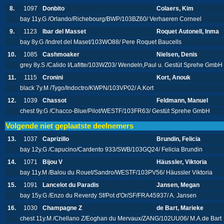
8.
1097
Donbito
Colaers, Kim
bay 11y.G /Orlando/Richebourg/BWP/103BZ60/ Verhaeren Corneel
9.
1123
Ibar del Masset
Roquet Autonell, Inma
bay 8y.G /Indret del Maset/103WO88/ Pere Roquet Baucells
10.
1085
Cashmoaker
Nielsen, Denis
grey 8y.S /Calido I/Lafitte/103WZ03/ Wendeln,Paul u. Gestüt Sprehe GmbH
11.
1115
Cronini
Kort, Anouk
black 7y.M /Tygo/Indoctro/KWPN/103VP02/ A.Kort
12.
1039
Chassot
Feldmann, Manuel
chest 9y.G /Chacco-Blue/Pilot/WESTF/103FR63/ Gestüt Sprehe GmbH
Volgende niet geplaatste deelnemers
13.
1037
Caprizillo
Brundin, Felicia
bay 12y.G /Capucino/Cardento 933/SWB/103GQ24/ Felicia Brundin
14.
1071
Bijou V
Häussler, Viktoria
bay 11y.M /Balou du Rouet/Sandro/WESTF/103PV56/ Häussler Viktoria
15.
1091
Lancelot du Paradis
Jansen, Megan
bay 15y.G /Enzo du Reverdy Sf/Pot d'Or/SF/FRA45937/ A. Jansen
16.
1030
Champagne Z
de Bart, Marieke
chest 11y.M /Chellano Z/Eoghan du Mervaux/ZANG/102UU06/ M.A.de Bart