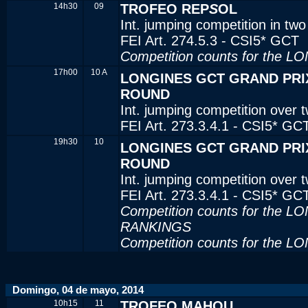
14h30
09
TROFEO REP
S
OL
Int. jumping competition in tw
FEI Art. 274.5.3 - CSI5* GCT
Competition counts for the
17h00
10 A
LONGINES GCT GRAND PRIX 
ROUND
Int. jumping competition over 
FEI Art. 273.3.4.1 - CSI5* GC
19h30
10
LONGINES GCT GRAND PRIX 
ROUND
Int. jumping competition over 
FEI Art. 273.3.4.1 - CSI5* GC
Competition counts for th
RANKINGS
Competition counts for the
Domingo, 04 de mayo, 2014
10h15
11
TROFEO MAHOU