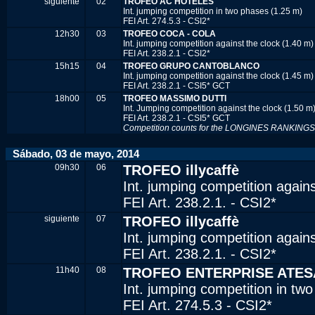
siguiente
02
TROFEO AC HOTELES
Int. jumping competition in two phases (1.25 m)
FEI Art. 274.5.3 - CSI2*
12h30
03
TROFEO COCA - COLA
Int. jumping competition against the clock (1.40 m)
FEI Art. 238.2.1 - CSI2*
15h15
04
TROFEO GRUPO CANTOBLANCO
Int. jumping competition against the clock (1.45 m)
FEI Art. 238.2.1 - CSI5* GCT
18h00
05
TROFEO MASSIMO DUTTI
Int. Jumping competition against the clock (1.50 m
FEI Art. 238.2.1 - CSI5* GCT
Competition counts for the LONGINES RANKINGS
Sábado, 03 de mayo, 2014
09h30
06
TROFEO illycaffè
Int. jumping competition agains
FEI Art. 238.2.1. - CSI2*
siguiente
07
TROFEO illycaffè
Int. jumping competition agains
FEI Art. 238.2.1. - CSI2*
11h40
08
TROFEO ENTERPRISE ATES
Int. jumping competition in tw
FEI Art. 274.5.3 - CSI2*