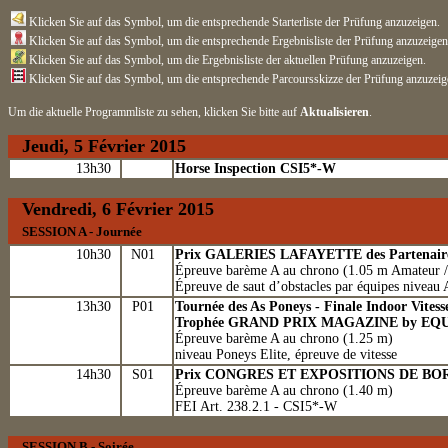
Klicken Sie auf das Symbol, um die entsprechende Starterliste der Prüfung anzuzeigen.
Klicken Sie auf das Symbol, um die entsprechende Ergebnisliste der Prüfung anzuzeigen
Klicken Sie auf das Symbol, um die Ergebnisliste der aktuellen Prüfung anzuzeigen.
Klicken Sie auf das Symbol, um die entsprechende Parcoursskizze der Prüfung anzuzeig
Um die aktuelle Programmliste zu sehen, klicken Sie bitte auf
Aktualisieren
.
Jeudi, 5 Février 2015
13h30
Horse Inspection CSI5*-W
Vendredi, 6 Février 2015
SESSION A - Journée
10h30
N01
Prix GALERIES LAFAYETTE des Partenair
Épreuve barème A au chrono (1.05 m Amateur /
Épreuve de saut d’obstacles par équipes niveau 
13h30
P01
Tournée des As Poneys - Finale Indoor Vitess
Trophée GRAND PRIX MAGAZINE
by EQU
Épreuve barème A au chrono (1.25 m)
niveau Poneys Elite, épreuve de vitesse
14h30
S01
Prix CONGRES ET EXPOSITIONS DE B
Épreuve barème A au chrono (1.40 m)
FEI Art. 238.2.1 - CSI5*-W
SESSION B - Soirée