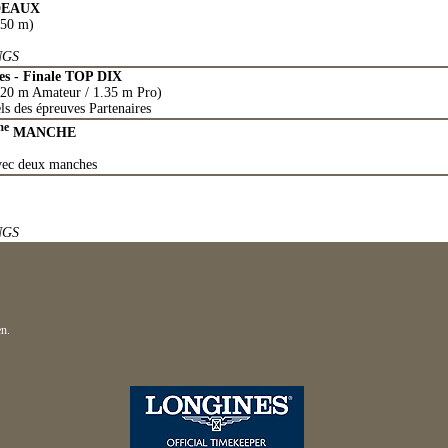
DEAUX
.50 m)
NGS
s - Finale TOP DIX
1.20 m Amateur / 1.35 m Pro)
els des épreuves Partenaires
me
MANCHE
avec deux manches
NGS
n.