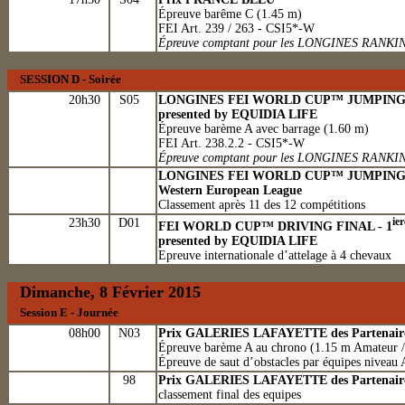
Épreuve barême C (1.45 m)
FEI Art. 239 / 263 - CSI5*-W
Épreuve comptant pour les LONGINES RANKI
SESSION D - Soirée
20h30
S05
LONGINES FEI WORLD CUP™ JUMPIN
presented by EQUIDIA LIFE
Épreuve barème A avec barrage (1.60 m)
FEI Art. 238.2.2 - CSI5*-W
Épreuve comptant pour les LONGINES RANKI
LONGINES FEI WORLD CUP™ JUMPIN
Western European League
Classement après 11 des 12 compétitions
23h30
D01
ier
FEI WORLD CUP™ DRIVING FINAL - 1
presented by EQUIDIA LIFE
Epreuve internationale d’attelage à 4 chevaux
Dimanche, 8 Février 2015
Session E - Journée
08h00
N03
Prix GALERIES LAFAYETTE des Partenair
Épreuve barème A au chrono (1.15 m Amateur /
Épreuve de saut d’obstacles par équipes niveau 
98
Prix GALERIES LAFAYETTE des Partenair
classement final des equipes