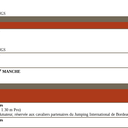
NGS
G
NGS
G
e
MANCHE
es
 1.30 m Pro)
Amateur, réservée aux cavaliers partenaires du Jumping International de Borde
es