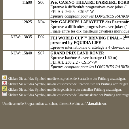
11h00
S06
Prix CASINO THEATRE BARRIERE BOR
Épreuve à difficultés progressives avec joker (1
FEI Art. 269.5 - CSI5*-W
Épreuve comptant pour les LONGINES RANKI
12h25
N04
Prix GALERIES LAFAYETTE des Partenaire
Épreuve à difficultés progressives avec joker (
Finale entre les dix meilleurs cavaliers individu
NEW: 13h35
D02
ie
FEI WORLD CUP™ DRIVING FINAL - 2
presented by EQUIDIA LIFE
Epreuve internationale d’attelage à 4 chevaux 
NEW: 15h40
S07
GRAND PRIX LAND ROVER
Épreuve barème A avec barrage (1.60 m)
FEI Art. 238.2.2 - CSI5*-W
Épreuve comptant pour les LONGINES RANKI
Klicken Sie auf das Symbol, um die entsprechende Starterliste der Prüfung anzuzeigen.
Klicken Sie auf das Symbol, um die entsprechende Ergebnisliste der Prüfung anzuzeigen.
Klicken Sie auf das Symbol, um die Ergebnisliste der aktuellen Prüfung anzuzeigen.
Klicken Sie auf das Symbol, um die entsprechende Parcoursskizze der Prüfung anzuzeige
Um die aktuelle Programmliste zu sehen, klicken Sie bitte auf
Aktualisieren
.