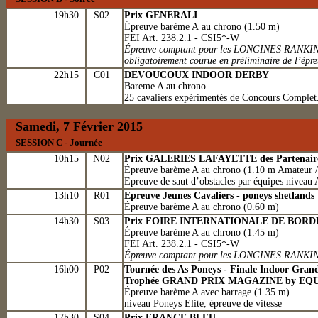
19h30
S02
Prix GENERALI
Épreuve barème A au chrono (1.50 m)
FEI Art. 238.2.1 - CSI5*-W
Épreuve comptant pour les LONGINES RANKI
obligatoirement courue en préliminaire de l’é
22h15
C01
DEVOUCOUX INDOOR DERBY
Bareme A au chrono
25 cavaliers expérimentés de Concours Complet.
Samedi, 7 Février 2015
SESSION C - Journée
10h15
N02
Prix GALERIES LAFAYETTE des Partenair
Épreuve barème A au chrono (1.10 m Amateur /
Epreuve de saut d’obstacles par équipes niveau 
13h10
R01
Epreuve Jeunes Cavaliers - poneys shetlands
Épreuve barème A au chrono (0.60 m)
14h30
S03
Prix FOIRE INTERNATIONALE DE BOR
Épreuve barème A au chrono (1.45 m)
FEI Art. 238.2.1 - CSI5*-W
Épreuve comptant pour les LONGINES RANKI
16h00
P02
Tournée des As Poneys - Finale Indoor Grand
Trophée GRAND PRIX MAGAZINE by EQU
Épreuve barème A avec barrage (1.35 m)
niveau Poneys Elite, épreuve de vitesse
17h30
S04
Prix FRANCE BLEU