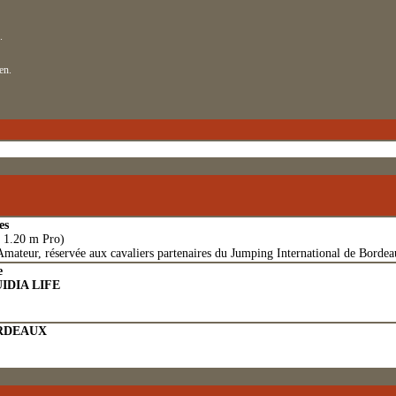
.
en.
es
 1.20 m Pro)
Amateur, réservée aux cavaliers partenaires du Jumping International de Borde
e
IDIA LIFE
ORDEAUX