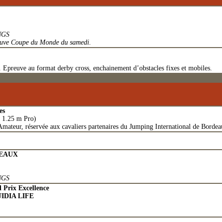
NGS
preuve Coupe du Monde du samedi.
 Epreuve au format derby cross, enchainement d’obstacles fixes et mobiles.
es
 1.25 m Pro)
Amateur, réservée aux cavaliers partenaires du Jumping International de Borde
DEAUX
NGS
 Prix Excellence
IDIA LIFE