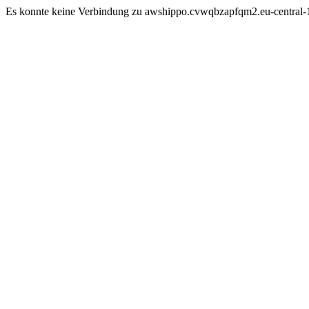
Es konnte keine Verbindung zu awshippo.cvwqbzapfqm2.eu-central-1